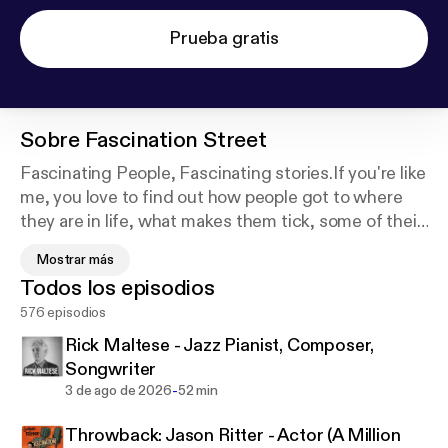
Prueba gratis
Sobre
Fascination Street
Fascinating People, Fascinating stories.If you're like
me, you love to find out how people got to where
they are in life, what makes them tick, some of their
hurdles, and what made them think they could do
Mostrar más
it.If so, then join me every Monday as I 'take a walk
Todos los episodios
down Fascination Street' and get to know the
576 episodios
stories behind people from every walk of life.
"Streetwalkers" include: actors, authors, directors,
Rick Maltese - Jazz Pianist, Composer,
musicians, pop culture icons, social activists,
Songwriter
athletes, screenwriters, comedians, artists,
-
3 de ago de 2026
52 min
podcasters, CEO's, and even an astronaut!New
Throwback: Jason Ritter - Actor (A Million
episodes every Monday, and sometimes a bonus