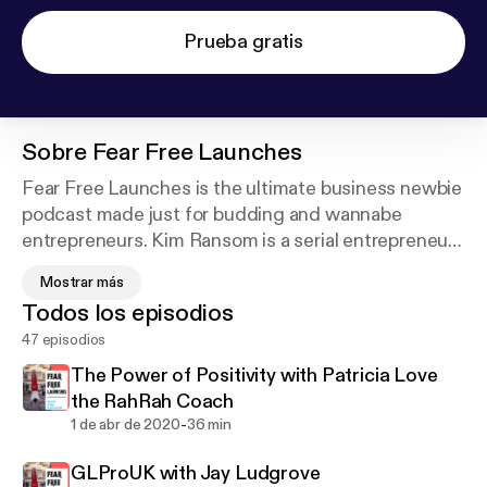
Prueba gratis
Sobre
Fear Free Launches
Fear Free Launches is the ultimate business newbie
podcast made just for budding and wannabe
entrepreneurs. Kim Ransom is a serial entrepreneur
in Pittsburgh, PA with experience launching many
Mostrar más
successful ventures grossing seven figures and
Todos los episodios
impacting lives in the kids fitness industries. Join us
47 episodios
each week as she teaches valuable business
lessons packed with mindset and tactical
The Power of Positivity with Patricia Love
strategies, as well as interviews guests who will
the RahRah Coach
inspire you to get past those limiting fears and
-
1 de abr de 2020
36 min
launch that business of your dreams NOW!
GLProUK with Jay Ludgrove