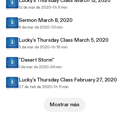
Lucky's Thursday Class March 12, 2020
online at FirstPresNPB.org.
-
12 de mar de 2020
1 h 9 min
Sermon March 8, 2020
-
8 de mar de 2020
33 min
Lucky's Thursday Class March 5, 2020
-
5 de mar de 2020
1 h 16 min
"Desert Storm"
-
1 de mar de 2020
24 min
Lucky's Thursday Class February 27, 2020
-
27 de feb de 2020
1 h 11 min
Mostrar más