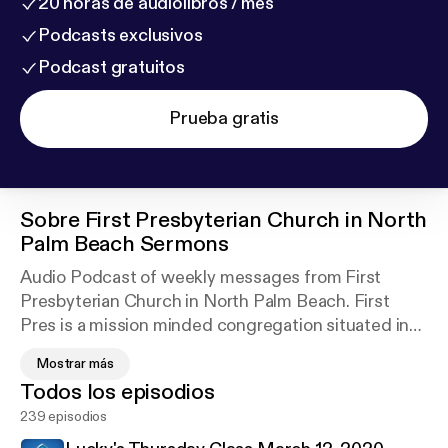
20 horas de audiolibros / mes
Podcasts exclusivos
Podcast gratuitos
Prueba gratis
Sobre
First Presbyterian Church in North
Palm Beach Sermons
Audio Podcast of weekly messages from First
Presbyterian Church in North Palm Beach. First
Pres is a mission minded congregation situated in
northern Palm Beach County. Our mission is to
Mostrar más
glorify God by being and making disciples of Jesus
Todos los episodios
Christ. We are located on Prosperity Farms Road
239 episodios
just north of Lighthouse Drive between PGA and
Northlake. Guests are always welcome. Find us