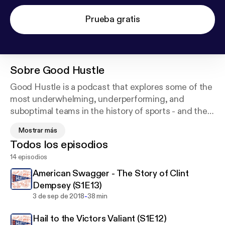
Prueba gratis
Sobre
Good Hustle
Good Hustle is a podcast that explores some of the
most underwhelming, underperforming, and
suboptimal teams in the history of sports - and the
fans that love them. Each episode is a deep dive
Mostrar más
into a season that most franchises would rather
Todos los episodios
forget.
14 episodios
Hosted by Andrew Mackey
American Swagger - The Story of Clint
(andy@goodhustlepodcast.com)
Dempsey (S1E13)
-
3 de sep de 2018
38 min
Hail to the Victors Valiant (S1E12)
Support this podcast:
https://anchor.fm/goodhustl