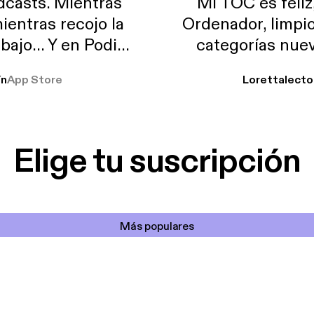
casts. Mientras
MI TOC es feliz
ientras recojo la
Ordenador, limpi
abajo… Y en Podimo
categorías nuev
odcast que me
ín
App Store
Lorettalecto
prendimiento, de
 De lo que quiera!
cantada 👍
Elige tu suscripción
Más populares