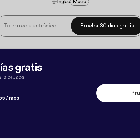
Inglés
Music
Prueba 30 días gratis
ías gratis
 la prueba.
Pru
os / mes