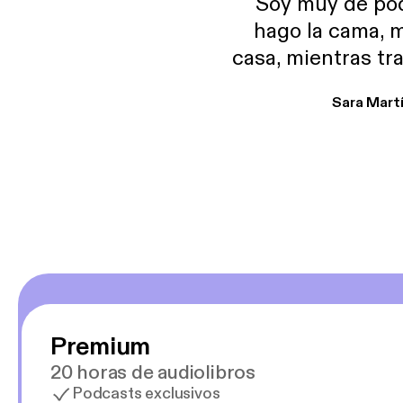
Soy muy de pod
hago la cama, m
casa, mientras tr
encuentro p
Sara Mart
encantan. De em
salid, de humor…
Estoy en
Premium
20 horas de audiolibros
Podcasts exclusivos