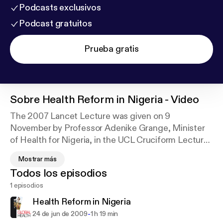
Podcasts exclusivos
Podcast gratuitos
Prueba gratis
Sobre
Health Reform in Nigeria - Video
The 2007 Lancet Lecture was given on 9
November by Professor Adenike Grange, Minister
of Health for Nigeria, in the UCL Cruciform Lecture
Theatre 1.
Mostrar más
Todos los episodios
Speaking about the work being undertaken by the
1 episodios
Nigerian government, Professor Grange said:
“There is enough in terms of knowledge initiatives,
Health Reform in Nigeria
strategies, tools, drugs and treatment protocols to
-
24 de jun de 2009
1 h 19 min