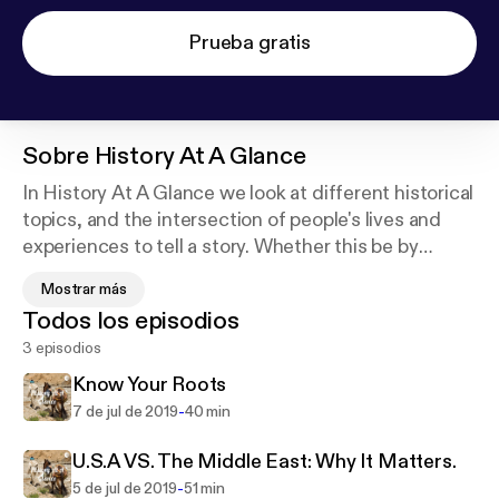
Prueba gratis
Sobre
History At A Glance
In History At A Glance we look at different historical
topics, and the intersection of people's lives and
experiences to tell a story. Whether this be by
interviews about people's personal lives and their
Mostrar más
history, or book reviews and media on history, join
Todos los episodios
me to discuss how history shapes our lives
3 episodios
everyday.
Know Your Roots
-
7 de jul de 2019
40 min
U.S.A VS. The Middle East: Why It Matters.
-
5 de jul de 2019
51 min