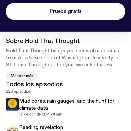
Prueba gratis
Sobre
Hold That Thought
Hold That Thought brings you research and ideas
from Arts & Sciences at Washington University in
St. Louis. Throughout the year we select a few
topics to explore and then bring together
Mostrar más
thoughtful commentary on those topics from a
Todos los episodios
variety of experts and sources. Be sure to
228 episodios
subscribe!
Mud cores, rain gauges, and the hunt for
climate data
-
17 de oct de 2019
11 min
Reading revelation