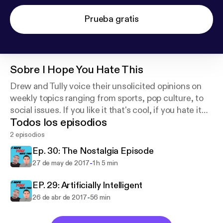
Prueba gratis
Sobre
I Hope You Hate This
Drew and Tully voice their unsolicited opinions on
weekly topics ranging from sports, pop culture, to
social issues. If you like it that's cool, if you hate it
Todos los episodios
that's even better.
2 episodios
Ep. 30: The Nostalgia Episode
-
27 de may de 2017
1 h 5 min
EP. 29: Artificially Intelligent
-
26 de abr de 2017
56 min