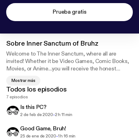
Prueba gratis
Sobre
Inner Sanctum of Bruhz
Welcome to The Inner Sanctum, where all are
invited! Whether it be Video Games, Comic Books,
Movies, or Anime...you will receive the honest
thoughts and opinions of the Bruhhhhs. Keep in
Mostrar más
mind all the topics are vulnerable to the
Todos los episodios
constructive criticism of our inner sanctum. You
7 episodios
have been warned.
Is this PC?
-
2 de feb de 2020
2 h 11 min
Good Game, Bruh!
-
25 de ene de 2020
1 h 16 min