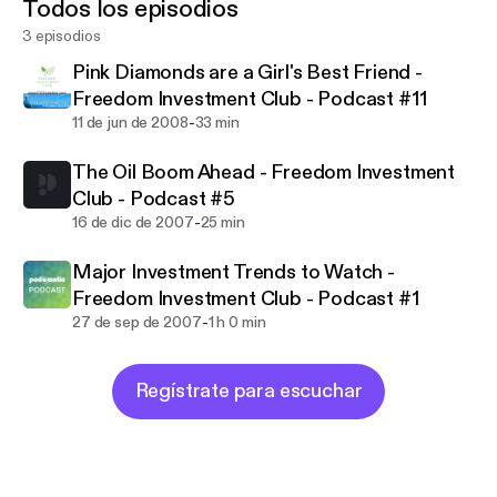
Todos los episodios
elements, so that investing is easy for the Member.
3 episodios
It’s important to note, however, that investing in the
Freedom Investment Club is a lot different than
Pink Diamonds are a Girl's Best Friend -
blindly investing in Mutual Funds – and this is where
Freedom Investment Club - Podcast #11
the benefits of Club Membership become important
-
11 de jun de 2008
33 min
to understand.
The Oil Boom Ahead - Freedom Investment
Club - Podcast #5
-
16 de dic de 2007
25 min
Major Investment Trends to Watch -
Freedom Investment Club - Podcast #1
-
27 de sep de 2007
1 h 0 min
Regístrate para escuchar