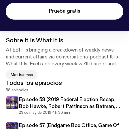
Prueba gratis
Sobre
It Is What It Is
ATEBIT is bringing a breakdown of weekly news
and current affairs via conversational podcast It Is
What It Is. Each and every week we'll dissect and
react to the news you need to know about,
Mostrar más
including all the top stories from pop culture,
Todos los episodios
entertainment, politics, national and worldwide
58 episodios
news.
Episode 58 (2019 Federal Election Recap,
We may not be experts, but we certainly have
Bob Hawke, Robert Pattinson as Batman, US
opinions! Nothing is off limits, as host Jack Kruse is
-
Abortion Laws)
23 de may de 2019
1 h 36 min
joined weekly by a rotating cast from the stable of
Episode 57 (Endgame Box Office, Game Of
talent at ATEBIT.net, along with friends from across