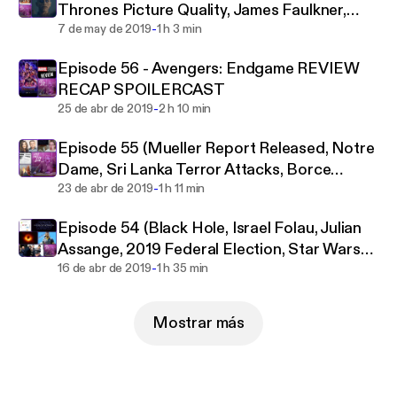
Thrones Picture Quality, James Faulkner,
the internet. You'll find the hottest of hot takes are
-
Sonic Movie)
7 de may de 2019
1 h 3 min
welcomed and encouraged here, from video game
controversies to Donald Trump’s embarrassing
Episode 56 - Avengers: Endgame REVIEW
antics and everything in between.
RECAP SPOILERCAST
-
25 de abr de 2019
2 h 10 min
Episode 55 (Mueller Report Released, Notre
Dame, Sri Lanka Terror Attacks, Borce
-
Ristevski)
23 de abr de 2019
1 h 11 min
Episode 54 (Black Hole, Israel Folau, Julian
Assange, 2019 Federal Election, Star Wars
-
Celebration)
16 de abr de 2019
1 h 35 min
Mostrar más