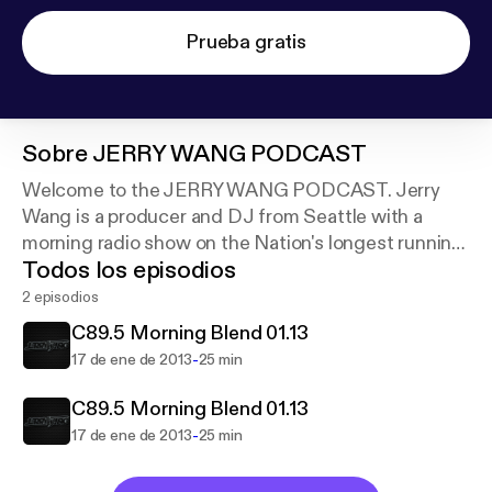
Prueba gratis
Sobre
JERRY WANG PODCAST
Welcome to the JERRY WANG PODCAST. Jerry
Wang is a producer and DJ from Seattle with a
morning radio show on the Nation's longest running
Todos los episodios
dance music radio station C89.5 (KNHC).
2 episodios
www.thejerrywang.com
C89.5 Morning Blend 01.13
@thejerrywang
-
17 de ene de 2013
25 min
C89.5 Morning Blend 01.13
-
17 de ene de 2013
25 min