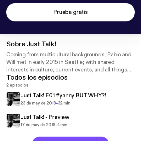
Prueba gratis
Sobre
Just Talk!
Coming from multicultural backgrounds, Pablo and
Will met in early 2015 in Seattle; with shared
interests in culture, current events, and all things
Todos los episodios
tech. This is where they talk!
2 episodios
Just Talk! E01 #yanny BUT WHY?!
-
23 de may de 2018
32 min
Just Talk! - Preview
-
17 de may de 2018
4 min