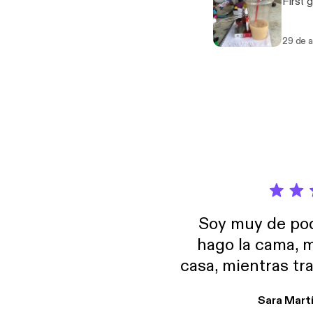
First g
29 de 
Soy muy de pod
hago la cama, m
casa, mientras tr
encuentro p
Sara Mart
encantan. De em