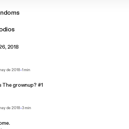
andoms
odios
26, 2018
-
may de 2018
1 min
s The grownup? #1
-
may de 2018
3 min
ome.