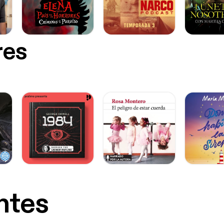
res
ntes