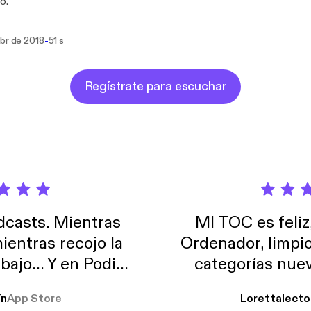
o.
-
abr de 2018
51 s
Regístrate para escuchar
casts. Mientras
MI TOC es feliz
ientras recojo la
Ordenador, limpi
abajo… Y en Podimo
categorías nuev
odcast que me
ín
App Store
Lorettalecto
prendimiento, de