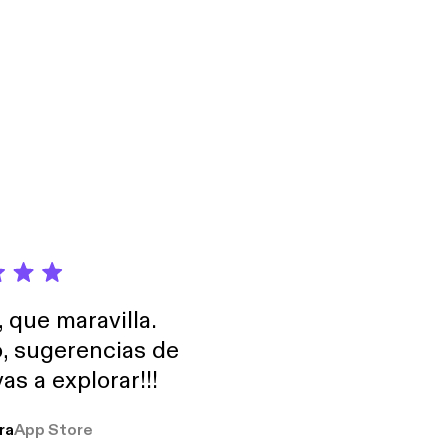
, que maravilla.
o, sugerencias de
as a explorar!!!
ra
App Store