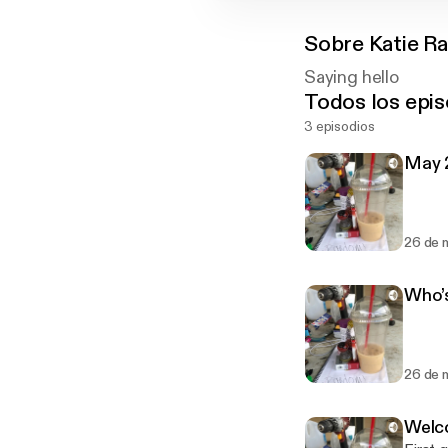
Sobre
Katie R
Saying hello
Todos los epis
3 episodios
May 
26 de 
Who’
26 de 
Welc