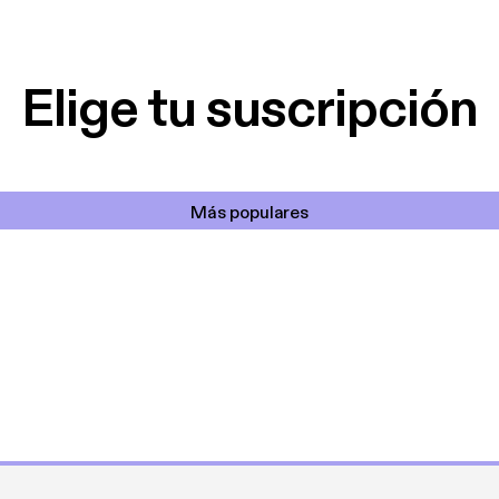
 De lo que quiera!
cantada 👍
Elige tu suscripción
Más populares