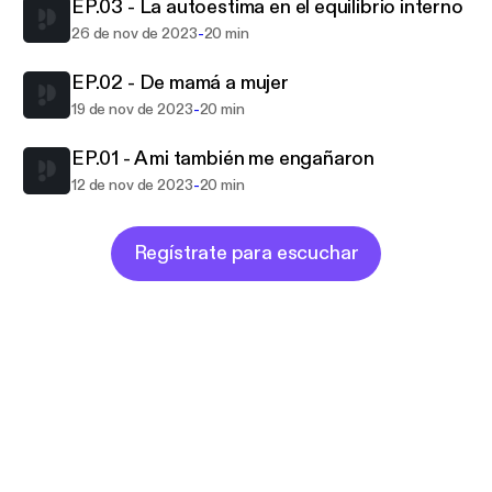
No todo es color de rosa en esta etapa, pero no
EP.03 - La autoestima en el equilibrio interno
estás sola. Juntas buscaremos equilibrio, te
-
26 de nov de 2023
20 min
brindaré herramientas prácticas para mejorar tu día a
EP.02 - De mamá a mujer
día y sobre todo, te haré sentir que no estás sola en
esto.
-
19 de nov de 2023
20 min
EP.01 - A mi también me engañaron
Bienvenida
-
12 de nov de 2023
20 min
Regístrate para escuchar