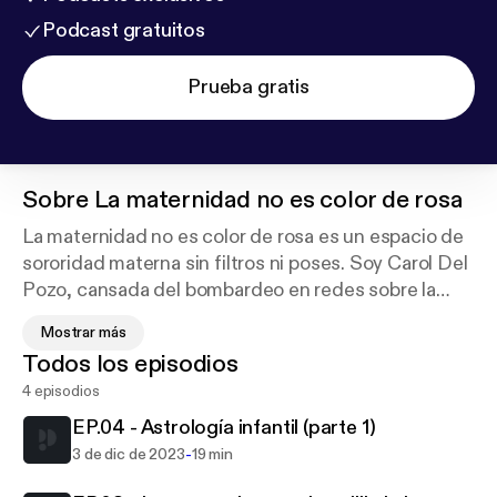
Podcast gratuitos
Prueba gratis
Sobre
La maternidad no es color de rosa
La maternidad no es color de rosa es un espacio de
sororidad materna sin filtros ni poses. Soy Carol Del
Pozo, cansada del bombardeo en redes sobre la
"maravillosa" maternidad.
Mostrar más
Todos los episodios
Hablaré con crudeza sobre la depresión, la culpa, el
4 episodios
miedo, los cambios físicos y en la sexualidad, el
cansancio extremo. Temas tabú que todas vivimos
EP.04 - Astrología infantil (parte 1)
pero que ocultamos por vergüenza.
-
3 de dic de 2023
19 min