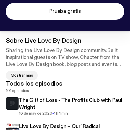
Prueba gratis
Sobre
Live Love By Design
Sharing the Live Love By Design community.Be it
inspirational guests on TV show, Chapter from the
Live Love By Design book, blog posts and events
that are happening around the world as well as
Mostrar más
episodes from Karen and Kaz's Inspiring Pearls of
Todos los episodios
Wisdom radio show. ~ Enjoy
101 episodios
The Gift of Loss - The Profits Club with Paul
Wright
-
16 de may de 2020
1 h 1 min
Live Love By Design ~ Our 'Radical