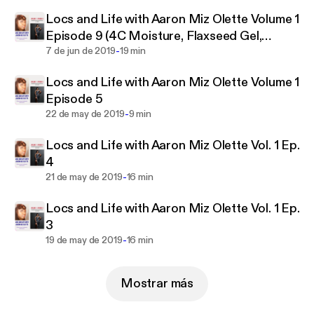
Locs and Life with Aaron Miz Olette Volume 1
Episode 9 (4C Moisture, Flaxseed Gel,
-
Herbalife Backstory, Nutrition Club, Dating
7 de jun de 2019
19 min
Older Man)
Locs and Life with Aaron Miz Olette Volume 1
Episode 5
-
22 de may de 2019
9 min
Locs and Life with Aaron Miz Olette Vol. 1 Ep.
4
-
21 de may de 2019
16 min
Locs and Life with Aaron Miz Olette Vol. 1 Ep.
3
-
19 de may de 2019
16 min
Mostrar más