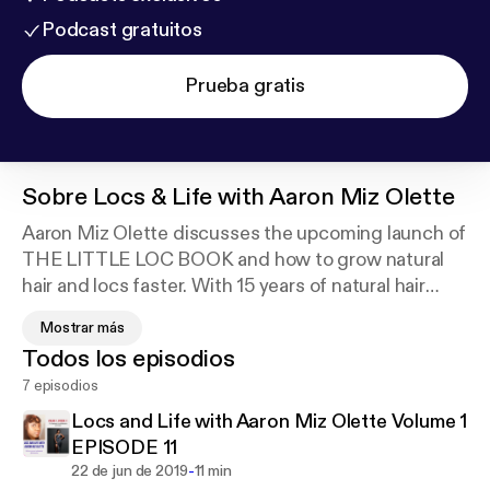
Podcast gratuitos
Prueba gratis
Sobre
Locs & Life with Aaron Miz Olette
Aaron Miz Olette discusses the upcoming launch of
THE LITTLE LOC BOOK and how to grow natural
hair and locs faster. With 15 years of natural hair
experience, she shares her secrets with listeners.
Mostrar más
She also discusses relationship topics with toxic
Todos los episodios
people, how to guard your heart, heal, nutrition, self
7 episodios
love and respect.
Locs and Life with Aaron Miz Olette Volume 1
EPISODE 11
-
22 de jun de 2019
11 min