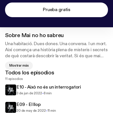
Prueba gratis
Sobre
Mai no ho sabreu
Una habitació. Dues dones. Una conversa. I un mort.
Així comença una història plena de misteris i secrets
de què costarà descobrir la veritat. Si és que mai
l’arribem a saber, és clar.
Mostrar más
Todos los episodios
Un podcast de ficció escrit per Emma Mussoll.
11 episodios
Interpretat per Eva Coll i Lola Sans. Disseny sonor a
E10 - Això no és un interrogatori
càrrec de José David Delpueyo (Sunne). Enregistrat
-
3 de jun de 2022
8 min
a Loop Audio. Amb la col·laboració de Laura
Gonzalvo i el suport de l'ICEC.
E09 - El llop
-
20 de may de 2022
11 min