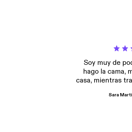
Soy muy de pod
hago la cama, m
casa, mientras tr
encuentro p
Sara Mart
encantan. De em
salid, de humor…
Estoy en