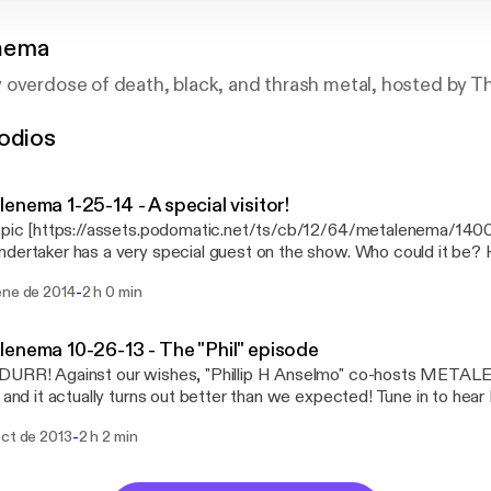
nema
 overdose of death, black, and thrash metal, hosted by T
odios
enema 1-25-14 - A special visitor!
s pic [https://assets.podomatic.net/ts/cb/12/64/metalenema/14
dertaker has a very special guest on the show. Who could it be? Hit
-
ene de 2014
2 h 0 min
enema 10-26-13 - The "Phil" episode
DURR! Against our wishes, "Phillip H Anselmo" co-hosts MET
, and it actually turns out better than we expected! Tune in to h
claimer: Celebrity voices impersonated.***
-
oct de 2013
2 h 2 min