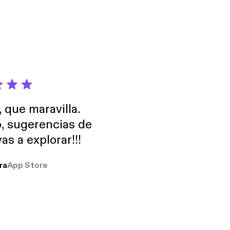
, que maravilla.
o, sugerencias de
as a explorar!!!
ra
App Store