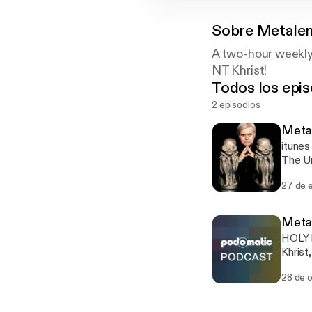
Sobre
Metale
A two-hour weekly
NT Khrist!
Todos los epis
2 episodios
Metal
itune
The Un
27 de 
Metal
HOLY 
Khrist
***Dis
28 de 