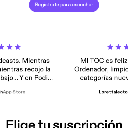
Regístrate para escuchar
casts. Mientras
MI TOC es feliz
ientras recojo la
Ordenador, limpi
abajo… Y en Podimo
categorías nuev
odcast que me
ín
App Store
Lorettalecto
prendimiento, de
 De lo que quiera!
cantada 👍
Elige tu suscripción