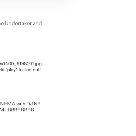
he Undertaker and
00x1400_9198261.jpg]
 "play" to find out!
ALENEMA with DJ NY
ear MURRRRRRRR....