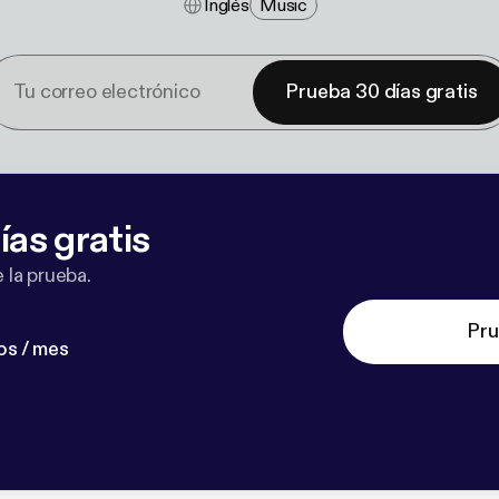
Inglés
Music
Prueba 30 días gratis
ías gratis
 la prueba.
Pru
os / mes