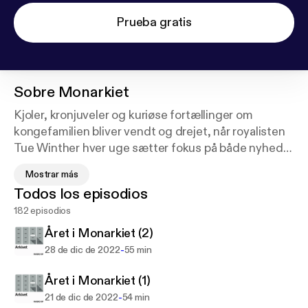
Prueba gratis
Sobre
Monarkiet
Kjoler, kronjuveler og kuriøse fortællinger om
kongefamilien bliver vendt og drejet, når royalisten
Tue Winther hver uge sætter fokus på både nyheder
og historiske skandaler fra kongehuset. Sammen
Mostrar más
med lytterne kaster han sig over de skæve og
Todos los episodios
underfundige historier, der gemmer sig i et af
182 episodios
verdens ældste monarkier.
Året i Monarkiet (2)
-
28 de dic de 2022
55 min
Året i Monarkiet (1)
-
21 de dic de 2022
54 min