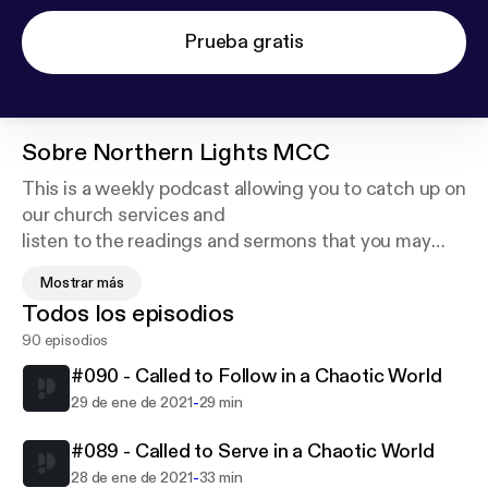
Prueba gratis
Sobre
Northern Lights MCC
This is a weekly podcast allowing you to catch up on
our church services and
listen to the readings and sermons that you may
have missed, or want to listen
Mostrar más
again! There will also be special episodes coming
Todos los episodios
out occasionally when we have
90 episodios
special events. For more information about what we
do visit
#090 - Called to Follow in a Chaotic World
www.northernlightsmcc.org.uk for more information
-
29 de ene de 2021
29 min
#089 - Called to Serve in a Chaotic World
-
28 de ene de 2021
33 min