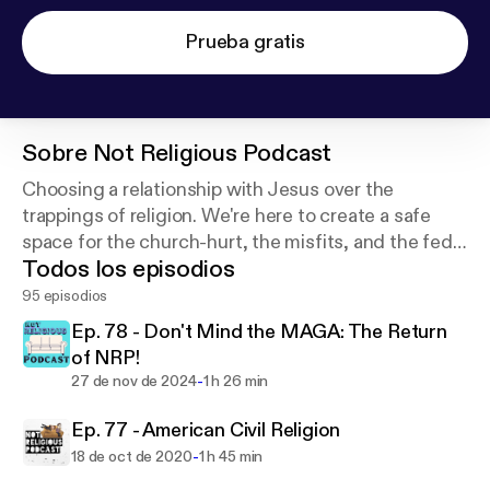
Prueba gratis
Sobre
Not Religious Podcast
Choosing a relationship with Jesus over the
trappings of religion. We're here to create a safe
space for the church-hurt, the misfits, and the fed-
Todos los episodios
up. We also love conspiracy theories. 🛸
95 episodios
Ep. 78 - Don't Mind the MAGA: The Return
of NRP!
-
27 de nov de 2024
1 h 26 min
Ep. 77 - American Civil Religion
-
18 de oct de 2020
1 h 45 min