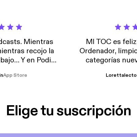
casts. Mientras
MI TOC es feliz
ientras recojo la
Ordenador, limpi
abajo… Y en Podimo
categorías nuev
odcast que me
ín
App Store
Lorettalecto
prendimiento, de
 De lo que quiera!
cantada 👍
Elige tu suscripción