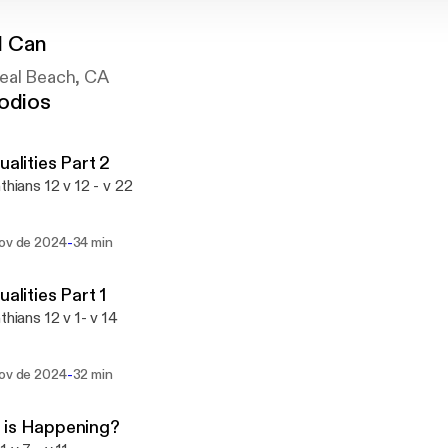
d Can
eal Beach, CA
odios
tualities Part 2
nthians 12 v 12 - v 22
-
nov de 2024
34 min
ualities Part 1
thians 12 v 1- v 14
-
nov de 2024
32 min
 is Happening?