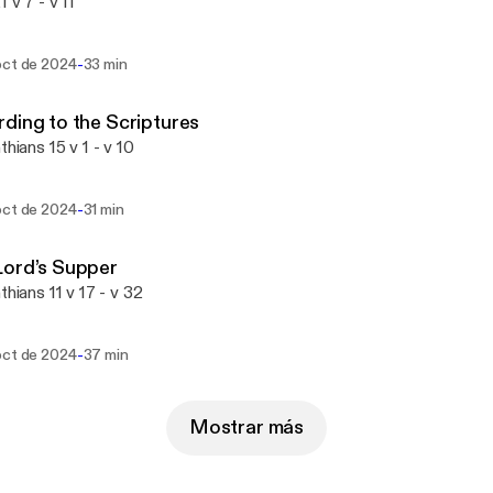
 v 7 - v 11
-
oct de 2024
33 min
ding to the Scriptures
thians 15 v 1 - v 10
-
oct de 2024
31 min
Lord’s Supper
thians 11 v 17 - v 32
-
oct de 2024
37 min
Mostrar más