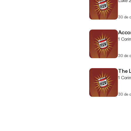
Luke 21
30 de 
Accor
1 Corin
30 de 
The 
1 Corin
30 de 