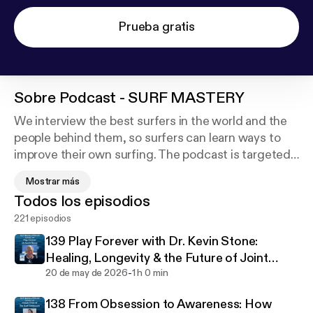
Prueba gratis
Sobre
Podcast - SURF MASTERY
We interview the best surfers in the world and the
people behind them, so surfers can learn ways to
improve their own surfing. The podcast is targeted
to open-minded surfers who want to improve and
Mostrar más
progress their surfing as well as enhance their surf
Todos los episodios
longevity & health. Each interview will educate the
221 episodios
listener on ways to refine and progress their surfing
and/or increase their surf longevity.
139 Play Forever with Dr. Kevin Stone:
Healing, Longevity & the Future of Joint
-
Health
20 de may de 2026
1 h 0 min
138 From Obsession to Awareness: How