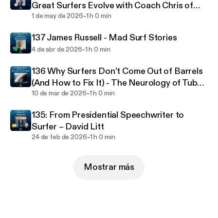
Great Surfers Evolve with Coach Chris of
-
The Surf Continuum
1 de may de 2026
1 h 0 min
137 James Russell - Mad Surf Stories
-
4 de abr de 2026
1 h 0 min
136 Why Surfers Don’t Come Out of Barrels
(And How to Fix It) - The Neurology of Tube
-
Riding
10 de mar de 2026
1 h 0 min
135: From Presidential Speechwriter to
Surfer – David Litt
-
24 de feb de 2026
1 h 0 min
Mostrar más