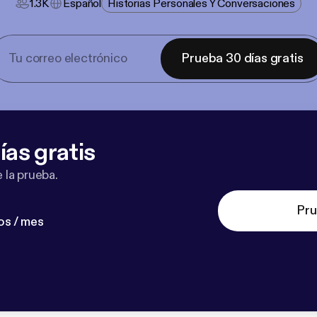
1.3K
Español
Historias Personales Y Conversaciones
Prueba 30 días gratis
ías gratis
 la prueba.
Pru
os / mes