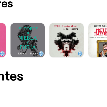
res
ntes