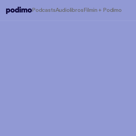
Podcasts
Audiolibros
Filmin + Podimo