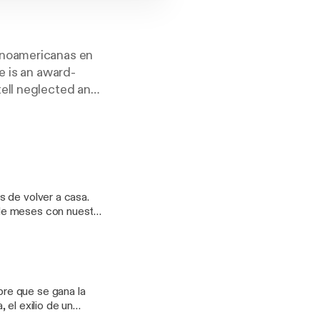
inoamericanas en
e is an award-
tell neglected and
s de volver a casa.
de meses con nuestra
arrando un partido
s-historias-del-
re que se gana la
r-stories-from-peru-
 el exilio de un