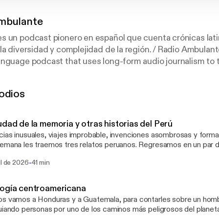
mbulante
s un podcast pionero en español que cuenta crónicas lat
la diversidad y complejidad de la región. / Radio Ambulant
anguage podcast that uses long-form audio journalism to 
in American and Latino stories.
odios
udad de la memoria y otras historias del Perú
ias inusuales, viajes improbable, invenciones asombrosas y forma
emana les traemos tres relatos peruanos. Regresamos en un par 
os vemos! En nuestra página web pueden encontrar un video
-
ul de 2026
41 min
://radioambulante.org/audio/futbol-imaginario] de Renato Alarcón n
n nuestro sitio web puedes encontrar una transcripción
://radioambulante.org/transcripcion/la-ciudad-de-la-memoria-y-otra
ogía centroamericana
ion] del episodio. Or you can also check this English translation
s vamos a Honduras y a Guatemala, para contarles sobre un homb
://radioambulante.org/en/translation/the-city-of-memory-and-othe
uiando personas por uno de los caminos más peligrosos del planeta,
 sin ánimo de lucro. Si valoras nuestro