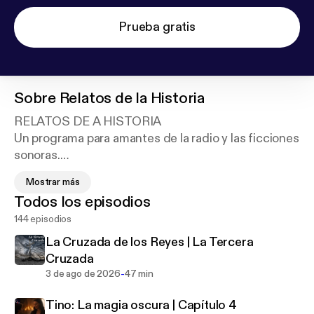
Prueba gratis
Sobre
Relatos de la Historia
RELATOS DE A HISTORIA
Un programa para amantes de la radio y las ficciones
sonoras.
La historia está formada por personas que tuvieron
Mostrar más
vidas con risas, lloros, alegrías, disgustos y
Todos los episodios
asesinatos varios. Este programa muestra algunas
144 episodios
de aquellas vidas y, además, trata cómo era el
mundo que los rodeaba, sin importar el país o la
La Cruzada de los Reyes | La Tercera
época.
Cruzada
-
3 de ago de 2026
47 min
Tino: La magia oscura | Capítulo 4