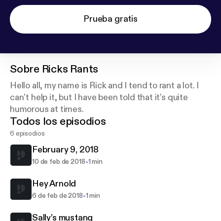
Prueba gratis
Sobre
Ricks Rants
Hello all, my name is Rick and I tend to rant a lot. I
can’t help it, but I have been told that it’s quite
humorous at times.
Todos los episodios
6 episodios
February 9, 2018
-
10 de feb de 2018
1 min
Hey Arnold
-
6 de feb de 2018
1 min
Sally’s mustang