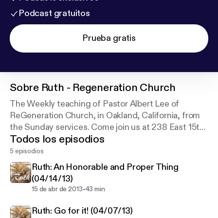
Podcast gratuitos
Prueba gratis
Sobre
Ruth - Regeneration Church
The Weekly teaching of Pastor Albert Lee of
ReGeneration Church, in Oakland, California, from
the Sunday services. Come join us at 238 East 15th
Todos los episodios
Street, at 9am and 10:45a every Sunday.
5 episodios
Ruth: An Honorable and Proper Thing
(04/14/13)
-
15 de abr de 2013
43 min
Ruth: Go for it! (04/07/13)