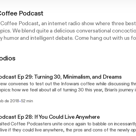
Coffee Podcast
Coffee Podcast, an internet radio show where three best 
ics. We blend quite a delicious conversational concoctio
y humor and intelligent debate. Come hang out with us for
s, movies, generalized nerd culture, and other interesti
. Check us out on Youtube, Facebook, Twitter, and Insta
odios
dcast Ep 29: Turning 30, Minimalism, and Dreams
ew convenes to test out the Infowars coffee while discussing thr
pics: how we feel about all of turning 30 this year, Brian's journey 
lism, and exploring the symbolism in Devon's latest wacky dream.
-
eb de 2018
52 min
n McCann, Paul Z., and Brian Koenig Itunes:
.apple.com/us/podcast/salte…d1344221322?mt=2 Facebook:
k.com/saltedcoffeepodcast/ Youtube: www.youtube.com/channel/UCtEfH-
dcast Ep 28: If You Could Live Anywhere
Twitter: twitter.com/SaltedCoffeePod Instagram:
lted Coffee Podcasters unite once again to babble on incessantl
instagram.com/saltedcoffeepodcast/ Email: saltedcoffeepodcas
live if they could live anywhere, the pros and cons of the newly 