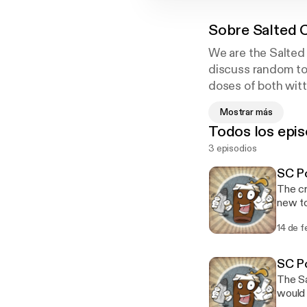
Sobre
Salted 
We are the Salted 
discuss random top
doses of both witt
we talk video game
Mostrar más
social commentary
Todos los epis
3 episodios
SC Po
The cr
new to
minima
14 de f
square, homies. Staring Devo
itunes
www.faceboo
SC Po
3CDUVUio6TnSKTsfA 
The Sa
would 