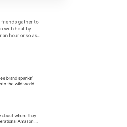
friends gather to
n with healthy
 an hour or so as
ng nuggets of
gram
ee brand spankin'
into the wild world of
 Be there or be
y about where they
t@gmail.com
operational Amazon Go