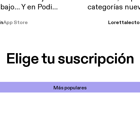
abajo… Y en Podimo
categorías nuev
odcast que me
ín
App Store
Lorettalecto
prendimiento, de
 De lo que quiera!
cantada 👍
Elige tu suscripción
Más populares