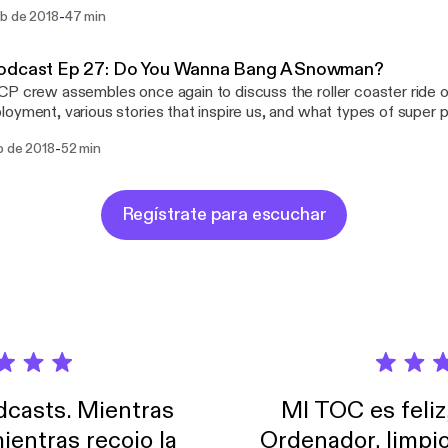
in Seattle, and Paul contemplates which gaming console he will be
-
eb de 2018
47 min
aul Z., and Brian Koenig Itunes:
://itunes.apple.com/us/podcast/salted-coffee-podcast/id13442
ok: https://www.facebook.com/saltedcoffeepodcast/ Youtube:
odcast Ep 27: Do You Wanna Bang A Snowman?
utube.com/channel/UCtEfH-3CDUVUio6TnSKTsfA Twitter:
P crew assembles once again to discuss the roller coaster ride o
edCoffeePod Instagram: instagram.com/saltedcoffeepodcast/ Email:
oyment, various stories that inspire us, and what types of supe
dcoffeepodcast@gmail.com
on McCann, Paul Z., and Brian Koenig Facebook:
-
b de 2018
52 min
//www.facebook.com/saltedcoffeepodcast/ Youtube:
utube.com/channel/UCtEfH-3CDUVUio6TnSKTsfA Twitter:
edCoffeePod Instagram: instagram.com/saltedcoffeepodcast/ Email:
dcoffeepodcast@gmail.com
Regístrate para escuchar
casts. Mientras
MI TOC es feliz
ientras recojo la
Ordenador, limpi