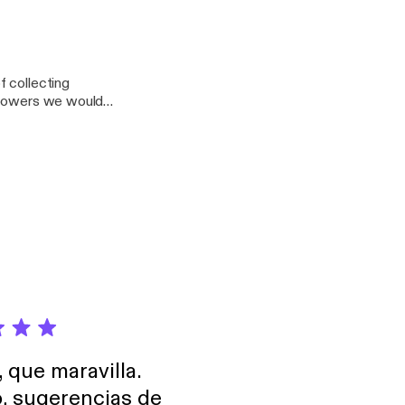
 purchasing in the
21322?mt=2
f collecting
r powers we would
, que maravilla.
o, sugerencias de