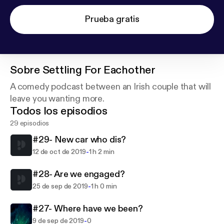
Prueba gratis
Sobre
Settling For Eachother
A comedy podcast between an Irish couple that will
leave you wanting more.
Todos los episodios
29 episodios
#29- New car who dis?
-
12 de oct de 2019
1 h 2 min
#28- Are we engaged?
-
25 de sep de 2019
1 h 0 min
#27- Where have we been?
-
9 de sep de 2019
0