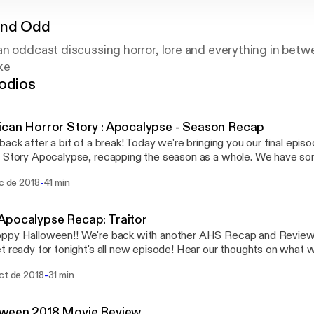
and Odd
an oddcast discussing horror, lore and everything in bet
ke
odios
can Horror Story : Apocalypse - Season Recap
back after a bit of a break! Today we're bringing you our final epi
tory Apocalypse, recapping the season as a whole. We have some more horror
movie and tv reviews coming at you so stay tuned! Music by m
-
ic de 2018
41 min
Apocalypse Recap: Traitor
py Halloween!! We're back with another AHS Recap and Review f
t ready for tonight's all new episode! Hear our thoughts on what w
strongest episodes of the season, Traitor. Music by Myuu & CO.AG
-
ct de 2018
31 min
oween 2018 Movie Review