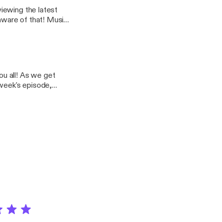
iewing the latest
 of that! Music
u all! As we get
 week's episode,