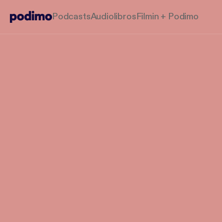
Podcasts
Audiolibros
Filmin + Podimo