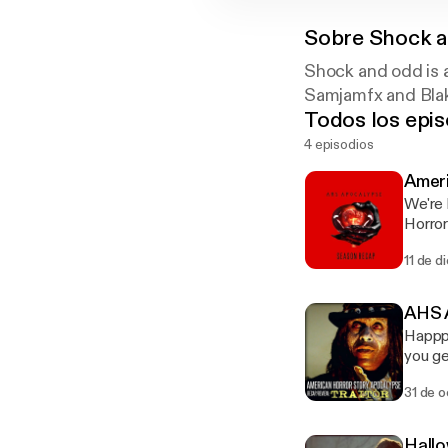
Sobre
Shock 
Shock and odd is 
Samjamfx and Bla
Todos los epis
4 episodios
Ameri
We're 
Horror S
11 de d
AHS 
Happpp
you ge
31 de o
Hall