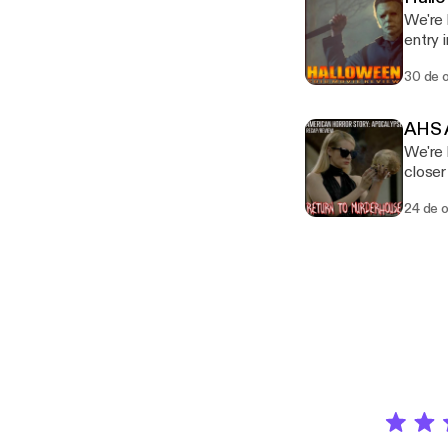
We're 
entry 
by My
30 de 
AHS 
We're 
closer
24 de 