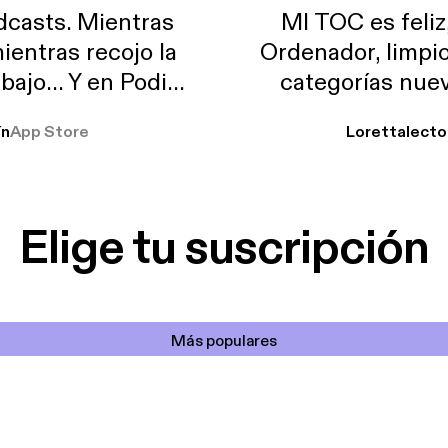
casts. Mientras
MI TOC es feliz
ientras recojo la
Ordenador, limpi
abajo… Y en Podimo
categorías nuev
odcast que me
ín
App Store
Lorettalecto
prendimiento, de
 De lo que quiera!
cantada 👍
Elige tu suscripción
Más populares