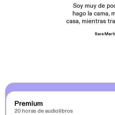
Soy muy de pod
hago la cama, m
casa, mientras tr
encuentro p
Sara Mart
encantan. De em
salid, de humor…
Estoy en
Premium
20 horas de audiolibros