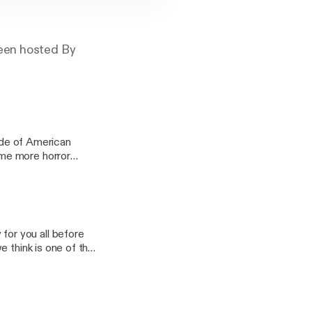
ween hosted By
sode of American
yuu & Co.AG
or you all before
e think is one of the