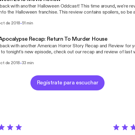
back with another Halloween Oddcast! This time around, we're rev
into the Halloween franchise. This review contains spoilers, so be aware
uu & CO.AG
-
oct de 2018
51 min
Apocalypse Recap: Return To Murder House
back with another American Horror Story Recap and Review for yo
 to tonight's new episode, check out our recap and review of last
Return To Murder House! Music by Myuu & CO.AG
-
oct de 2018
33 min
Regístrate para escuchar