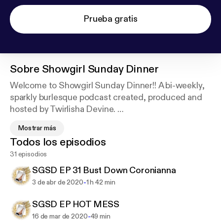
Prueba gratis
Sobre
Showgirl Sunday Dinner
Welcome to Showgirl Sunday Dinner!! A bi-weekly,
sparkly burlesque podcast created, produced and
hosted by Twirlisha Devine.
Tune in to hear all about her amazing experiences
Mostrar más
living, loving, training and performing all over the
Todos los episodios
world from an unapologetically Black perspective!!!
31 episodios
SGSD EP 31 Bust Down Coronianna
-
3 de abr de 2020
1 h 42 min
SGSD EP HOT MESS
-
16 de mar de 2020
49 min