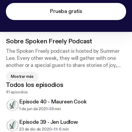
Prueba gratis
Sobre
Spoken Freely Podcast
The Spoken Freely podcast is hosted by Summer
Lee. Every other week, they will gather with one
another or a special guest to share stories of joy,
pain, triumph and hope. Summer believes women
Mostrar más
should gather together and open their hearts wide
Todos los episodios
to truly know one another - extending grace and
41 episodios
friendship. On each episode, they will create an
authentic space for women to speak freely from the
Episode 40 - Maureen Cook
heart. Grab your latte, hop on the treadmill or tune in
-
1 de jun de 2021
59 min
during your commute as we laugh, cry and feel all
the love, friends!
Episode 39 - Jen Ludlow
-
23 de dic de 2020
1 h 6 min