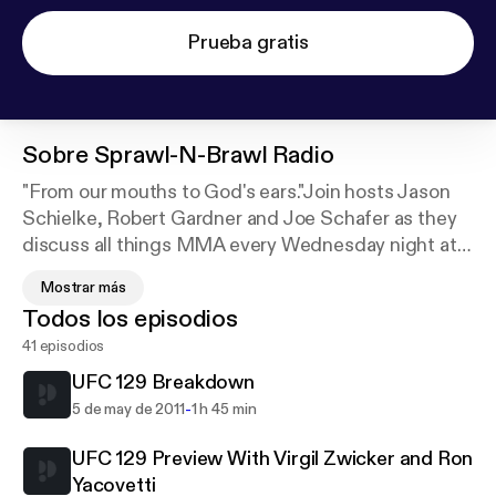
Prueba gratis
Sobre
Sprawl-N-Brawl Radio
"From our mouths to God's ears."Join hosts Jason
Schielke, Robert Gardner and Joe Schafer as they
discuss all things MMA every Wednesday night at
7:00PM CST. If you are looking for fun and
Mostrar más
insightful coverage rather than the normal heavy
Todos los episodios
handed commentary and analysis, then Sprawl-N-
41 episodios
Brawl Radio is for you.
UFC 129 Breakdown
-
5 de may de 2011
1 h 45 min
UFC 129 Preview With Virgil Zwicker and Ron
Yacovetti