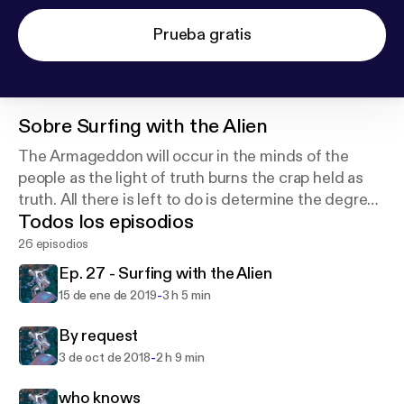
Prueba gratis
Sobre
Surfing with the Alien
The Armageddon will occur in the minds of the
people as the light of truth burns the crap held as
truth. All there is left to do is determine the degree
Todos los episodios
of the burn.
26 episodios
Ep. 27 - Surfing with the Alien
-
15 de ene de 2019
3 h 5 min
By request
-
3 de oct de 2018
2 h 9 min
who knows