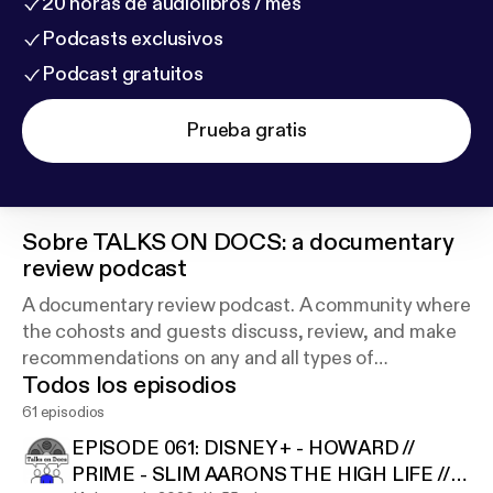
20 horas de audiolibros / mes
Podcasts exclusivos
Podcast gratuitos
Prueba gratis
Sobre
TALKS ON DOCS: a documentary
review podcast
A documentary review podcast. A community where
the cohosts and guests discuss, review, and make
recommendations on any and all types of
Todos los episodios
documentary movies and series.
61 episodios
EPISODE 061: DISNEY + - HOWARD //
PRIME - SLIM AARONS THE HIGH LIFE //