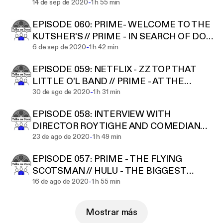
-
PRIME - STUFFED
14 de sep de 2020
1 h 55 min
EPISODE 060: PRIME- WELCOME TO THE
KUTSHER'S // PRIME - IN SEARCH OF DOC
-
HOLLIDAY // HBO MAX - THE WEIGHT OF
6 de sep de 2020
1 h 42 min
GOLD
EPISODE 059: NETFLIX - ZZ TOP THAT
LITTLE O'L BAND // PRIME - AT THE
-
DRIVE-IN // NETFLIX - JOHN WAS TRYING
30 de ago de 2020
1 h 31 min
TO CONTACT ALIENS
EPISODE 058: INTERVIEW WITH
DIRECTOR ROY TIGHE AND COMEDIAN
-
RICHARD GLEN LETT ABOUT THEIR
23 de ago de 2020
1 h 49 min
DOCUMENTARY "NEVER BE DONE"
EPISODE 057: PRIME - THE FLYING
SCOTSMAN // HULU - THE BIGGEST
-
LITTLE FARM // NEFLIX - THE SPEED
16 de ago de 2020
1 h 55 min
CUBERS
Mostrar más