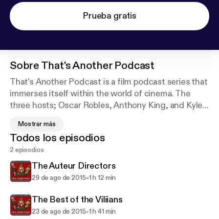
Prueba gratis
Sobre
That's Another Podcast
That's Another Podcast is a film podcast series that
immerses itself within the world of cinema. The
three hosts; Oscar Robles, Anthony King, and Kyle
Davenport discuss each week new things
Mostrar más
happening in the film industry and share their
Todos los episodios
personal life along with their experiences working
2 episodios
on different film projects and other media
entertainment.
The Auteur Directors
-
29 de ago de 2015
1 h 12 min
The Best of the Viliians
-
23 de ago de 2015
1 h 41 min