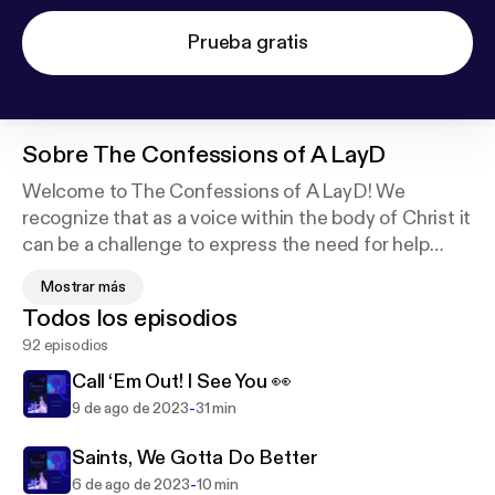
Prueba gratis
Sobre
The Confessions of A LayD
Welcome to The Confessions of A LayD! We
recognize that as a voice within the body of Christ it
can be a challenge to express the need for help
when you experience temptations. Here you’ll find
Mostrar más
accountability, safety from condemnation,
Todos los episodios
confessions of God’s grace, and the Gospel + it’s
92 episodios
practical application. You’re not alone or forsaken, so
let’s salt up the world! Support this podcast:
https://
Call ‘Em Out! I See You 👀
podcasters.spotify.com/pod/show/theconfessions
-
9 de ago de 2023
31 min
ofalayd/support
Saints, We Gotta Do Better
-
6 de ago de 2023
10 min