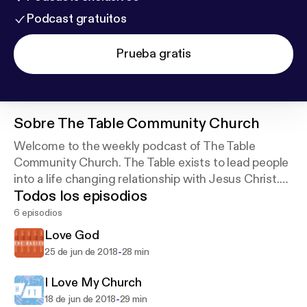
Podcast gratuitos
Prueba gratis
Sobre
The Table Community Church
Welcome to the weekly podcast of The Table
Community Church. The Table exists to lead people
into a life changing relationship with Jesus Christ.
Todos los episodios
To learn more visit our website at thetablecc.com.
6 episodios
Love God
-
25 de jun de 2018
28 min
I Love My Church
-
18 de jun de 2018
29 min