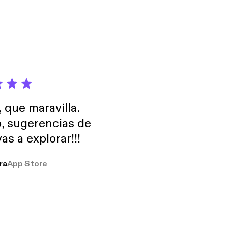
, que maravilla.
o, sugerencias de
as a explorar!!!
ra
App Store