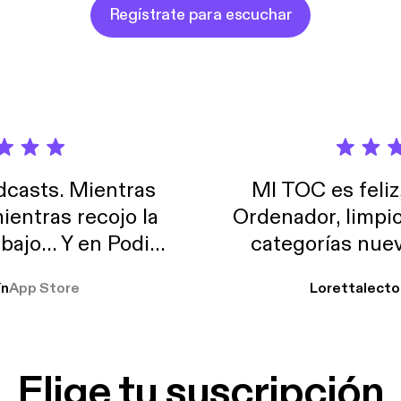
Regístrate para escuchar
casts. Mientras
MI TOC es feliz
ientras recojo la
Ordenador, limpi
abajo… Y en Podimo
categorías nuev
odcast que me
ín
App Store
Lorettalecto
prendimiento, de
 De lo que quiera!
cantada 👍
Elige tu suscripción