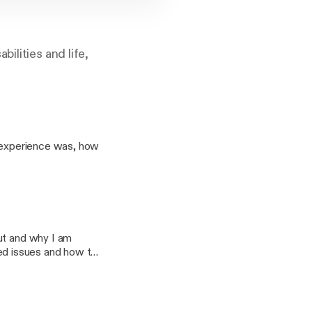
ilities and life,
y experience was, how
ut and why I am
ated issues and how to
ucation and all things