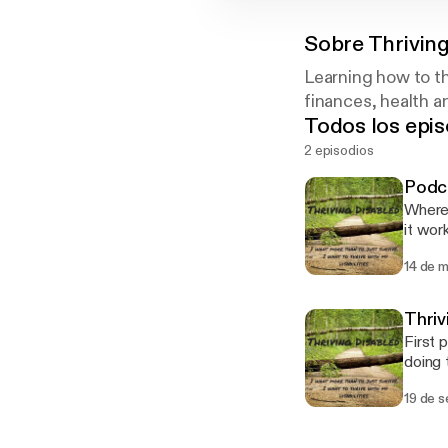
Sobre
Thrivin
Learning how to th
finances, health a
Todos los epis
2 episodios
Podc
Where 
it work
14 de 
Thriv
First 
doing 
thrive
19 de 
disabil