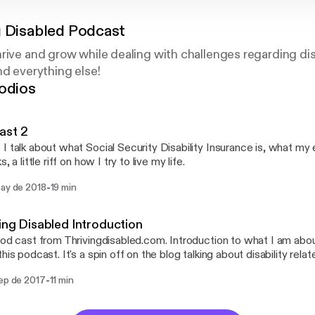
g Disabled Podcast
rive and grow while dealing with challenges regarding disab
nd everything else!
odios
ast 2
I talk about what Social Security Disability Insurance is, what m
s, a little riff on how I try to live my life.
-
may de 2018
19 min
ing Disabled Introduction
pod cast from Thrivingdisabled.com. Introduction to what I am abo
this podcast. It's a spin off on the blog talking about disability rel
 and grow financially, how to deal with healthcare, social issues, ed
-
sep de 2017
11 min
ity related.