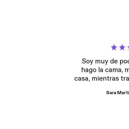
Soy muy de pod
hago la cama, m
casa, mientras tr
encuentro p
Sara Mart
encantan. De em
salid, de humor…
Estoy en