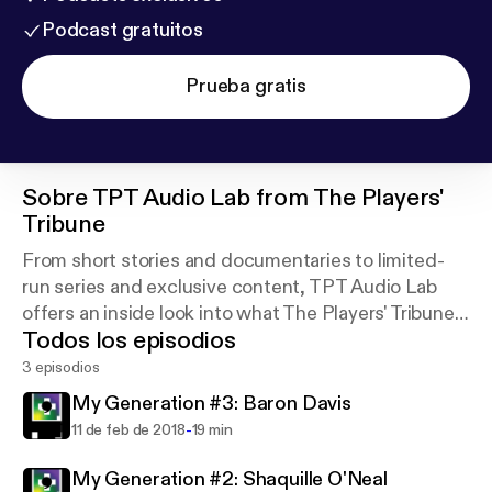
Podcast gratuitos
Prueba gratis
Sobre
TPT Audio Lab from The Players'
Tribune
From short stories and documentaries to limited-
run series and exclusive content, TPT Audio Lab
offers an inside look into what The Players' Tribune
Todos los episodios
does best: provide the world's best athletes with
the tools to tell their own stories, in their own way.
3 episodios
My Generation #3: Baron Davis
-
11 de feb de 2018
19 min
My Generation #2: Shaquille O'Neal