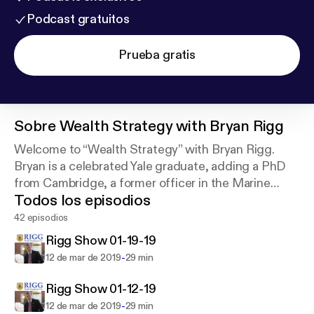
Podcast gratuitos
Prueba gratis
Sobre
Wealth Strategy with Bryan Rigg
Welcome to “Wealth Strategy” with Bryan Rigg.
Bryan is a celebrated Yale graduate, adding a PhD
from Cambridge, a former officer in the Marine
Todos los episodios
Corps, a man of profound integrity and honor, and
your wealth professor.
42 episodios
Rigg Show 01-19-19
-
12 de mar de 2019
29 min
Rigg Show 01-12-19
-
12 de mar de 2019
29 min