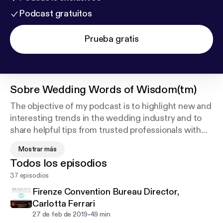
Podcast gratuitos
Prueba gratis
Sobre
Wedding Words of Wisdom(tm)
The objective of my podcast is to highlight new and
interesting trends in the wedding industry and to
share helpful tips from trusted professionals with
my listeners. For my interviews, I carefully select
Mostrar más
individuals that are knowledgeable and creative.
Todos los episodios
Enjoy the interviews.
37 episodios
Firenze Convention Bureau Director,
Carlotta Ferrari
-
27 de feb de 2019
49 min