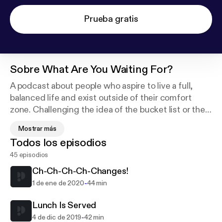
Prueba gratis
Sobre
What Are You Waiting For?
A podcast about people who aspire to live a full,
balanced life and exist outside of their comfort
zone. Challenging the idea of the bucket list or the
elusive "some day". Find and follow your passion,
Mostrar más
start living your life today. Do it now.....what are you
Todos los episodios
waiting for?
45 episodios
Ch-Ch-Ch-Ch-Changes!
-
1 de ene de 2020
44 min
Lunch Is Served
-
4 de dic de 2019
42 min