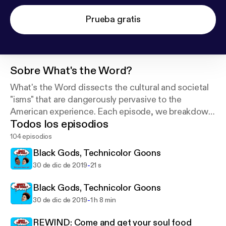
Prueba gratis
Sobre
What's the Word?
What's the Word dissects the cultural and societal
"isms" that are dangerously pervasive to the
American experience. Each episode, we breakdown
Todos los episodios
those ails - from cultural appropriation to identity
politics.
104 episodios
Black Gods, Technicolor Goons
-
30 de dic de 2019
21 s
Black Gods, Technicolor Goons
-
30 de dic de 2019
1 h 8 min
REWIND: Come and get your soul food