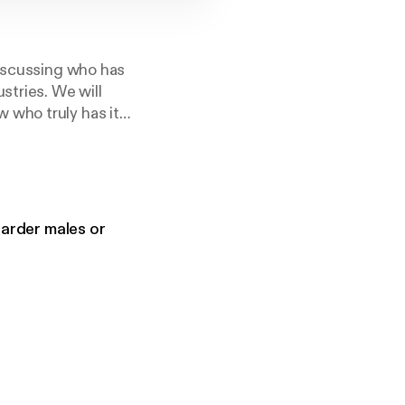
discussing who has
stries. We will
 who truly has it
om/@sandym10
harder males or