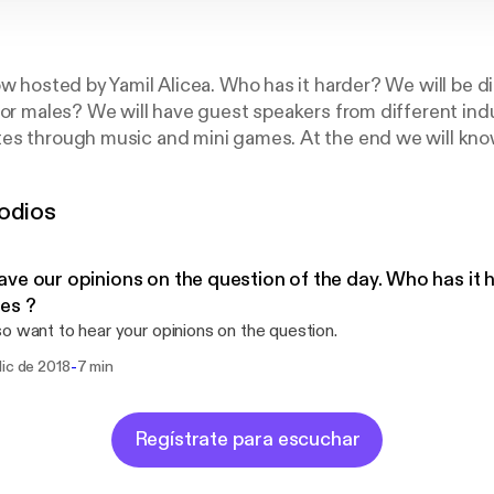
ow hosted by Yamil Alicea. Who has it harder? We will be 
 or males? We will have guest speakers from different indu
es through music and mini games. At the end we will know
rovided by Sandy Millar on Unsplash:
https://unsplash.c
odios
ve our opinions on the question of the day. Who has it 
es ?
o want to hear your opinions on the question.
-
dic de 2018
7 min
Regístrate para escuchar