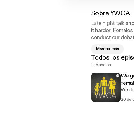
Sobre
YWCA
Late night talk sh
it harder: Females
conduct our debat
harder!!
Mostrar más
Cover art photo p
Todos los epis
1 episodios
We ga
femal
We als
20 de 