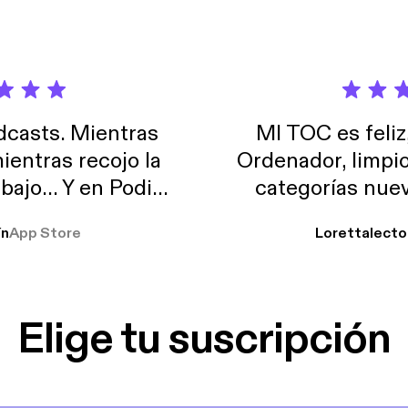
casts. Mientras
MI TOC es feliz
ientras recojo la
Ordenador, limpi
abajo… Y en Podimo
categorías nuev
odcast que me
ín
App Store
Lorettalecto
prendimiento, de
 De lo que quiera!
cantada 👍
Elige tu suscripción