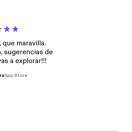
, que maravilla.
o, sugerencias de
as a explorar!!!
ra
App Store