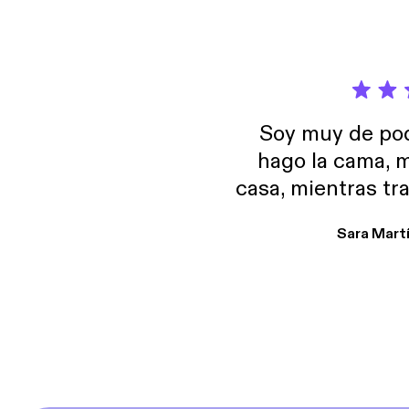
Soy muy de pod
hago la cama, m
casa, mientras tr
encuentro p
Sara Mart
encantan. De em
salid, de humor…
Estoy en