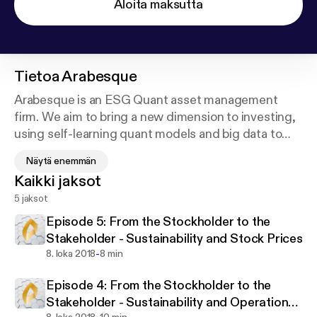
Aloita maksutta
Tietoa
Arabesque
Arabesque is an ESG Quant asset management
firm. We aim to bring a new dimension to investing,
using self-learning quant models and big data to
assess the performance and sustainability of
Näytä enemmän
globally listed companies. Our rules-based approach
Kaikki jaksot
to stock selection integrates ESG information with
5 jaksot
financial and momentum analysis, using our
proprietary technology Arabesque S-Ray®.
Episode 5: From the Stockholder to the
Stakeholder - Sustainability and Stock Prices
We believe that sustainability factors form the very
-
8. loka 2018
8 min
foundation of successful markets, and our approach
Episode 4: From the Stockholder to the
is based on evidence showing that corporate
Stakeholder - Sustainability and Operational
responsibility and profitability are wholly