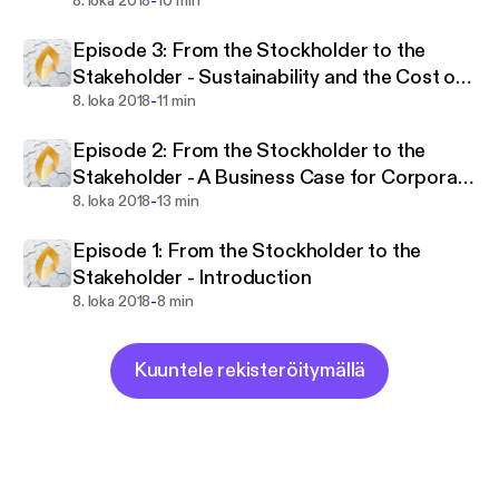
-
Performance
8. loka 2018
10 min
complementary.
Episode 3: From the Stockholder to the
Join us as we explore a range of topics around
Stakeholder - Sustainability and the Cost of
sustainability, one of the most significant trends in
-
Capital
8. loka 2018
11 min
financial market history.
Episode 2: From the Stockholder to the
‘From the Stockholder to the Stakeholder’,
Stakeholder - A Business Case for Corporate
published by Arabesque and the University of
-
Sustainability
8. loka 2018
13 min
Oxford. Gordon L. Clark, Andreas Feiner, Michael
Viehs.
Episode 1: From the Stockholder to the
Stakeholder - Introduction
-
8. loka 2018
8 min
Kuuntele rekisteröitymällä