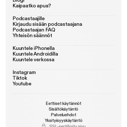
Blogi
Kaipaatko apua?
Podcastaajille
Kirjaudu sisään podcastaajana
Podcastaajan FAQ
Yhteisön säännöt
Kuuntele iPhonella
Kuuntele Androidilla
Kuuntele verkossa
Instagram
Tiktok
Youtube
Eettiset käytännöt
Sisältökäytäntö
Palveluehdot
Yksityisyyskäytäntö
SSL-sertifioitu sivu