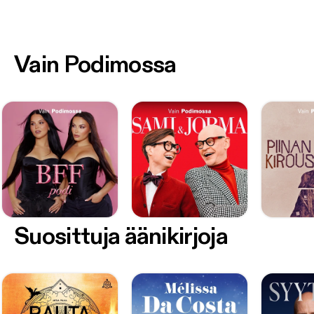
Vain Podimossa
Suosittuja äänikirjoja