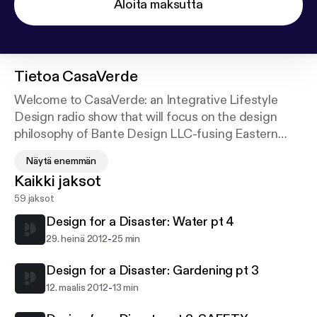
Aloita maksutta
Tietoa
CasaVerde
Welcome to CasaVerde: an Integrative Lifestyle
Design radio show that will focus on the design
philosophy of Bante Design LLC-fusing Eastern
(Feng Shui) and Western (eco-friendly, GREEN,
Näytä enemmän
sustainable) design principles with the goals and
Kaikki jaksot
dreams of clients/listeners. Join us for shows on
59 jaksot
eco-friendly design, Feng Shui, picking out GREEN
textiles, floor coverings & how to apply ILD to your
Design for a Disaster: Water pt 4
life...not just your space! Make sure to "like" us on
-
29. heinä 2012
25 min
our Facebook FAN page to stay up-to-date on a
plethora of all things design and join the discussion!
Design for a Disaster: Gardening pt 3
-
12. maalis 2012
13 min